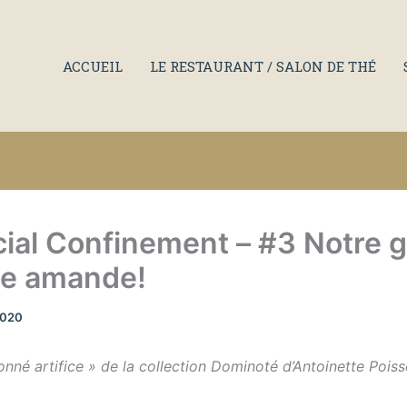
ACCUEIL
LE RESTAURANT / SALON DE THÉ
ial Confinement – #3 Notre 
se amande!
2020
onné artifice » de la collection Dominoté d’Antoinette Pois