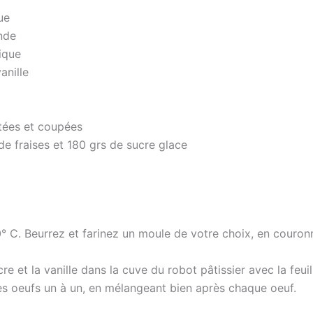
ue
nde
ique
vanille
utées et coupées
de fraises et 180 grs de sucre glace
° C. Beurrez et farinez un moule de votre choix, en couron
e et la vanille dans la cuve du robot pâtissier avec la feui
es oeufs un à un, en mélangeant bien après chaque oeuf.