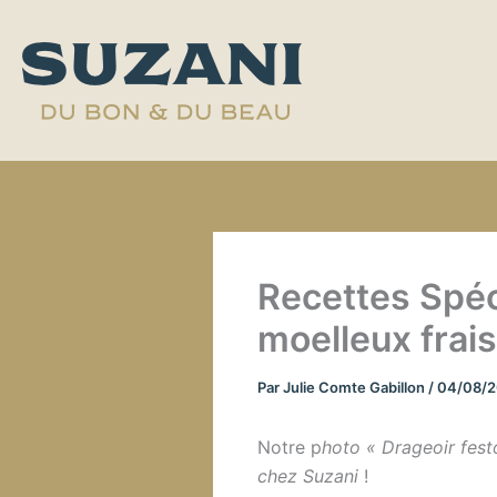
Aller
au
contenu
Recettes Spéc
moelleux frai
Par
Julie Comte Gabillon
/
04/08/
Notre p
hoto « Drageoir fest
chez Suzani
!